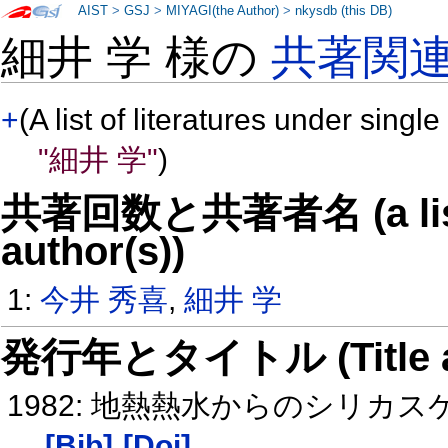
AIST
>
GSJ
>
MIYAGI(the Author)
>
nkysdb (this DB)
細井 学 様の
共著関
+
(A list of literatures under single
"細井 学"
)
共著回数と共著者名 (a list o
author(s))
1:
今井 秀喜
,
細井 学
発行年とタイトル (Title and 
1982: 地熱熱水からのシリ
[Bib]
[Doi]