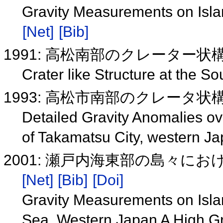
Gravity Measurements on Isla
[Net]
[Bib]
1991: 高松南部のクレーター状
Crater like Structure at the S
1993: 高松市南部のクレータ
Detailed Gravity Anomalies ove
of Takamatsu City, western J
2001: 瀬戸内海東部の島々に
[Net]
[Bib]
[Doi]
Gravity Measurements on Islan
Sea, Western Japan A High Gr