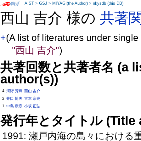
AIST
>
GSJ
>
MIYAGI(the Author)
>
nkysdb (this DB)
西山 吉介 様の
共著
+
(A list of literatures under single
"西山 吉介"
)
共著回数と共著者名 (a list o
author(s))
4:
河野 芳輝
,
西山 吉介
2:
井口 博夫
,
古本 宗充
1:
中島 康彦
,
小坂 正弘
発行年とタイトル (Title and 
1991: 瀬戸内海の島々におけ