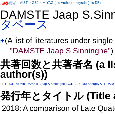
AIST
>
GSJ
>
MIYAGI(the Author)
>
nkysdb (this DB)
DAMSTE Jaap S.Si
タベース
+
(A list of literatures under single
"DAMSTE Jaap S.Sinninghe"
)
共著回数と共著者名 (a list o
author(s))
1:
CHOU Yu-Min
,
DAMSTE Jaap S.Sinninghe
,
GORBARENKO Sergey A.
,
HUANG 
発行年とタイトル (Title and 
2018: A comparison of Late Quat