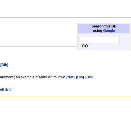
Search this DB
using
Google
[Bib]
surement ; an example of Matsushiro town
[Net]
[Bib]
[Doi]
et]
[Bib]