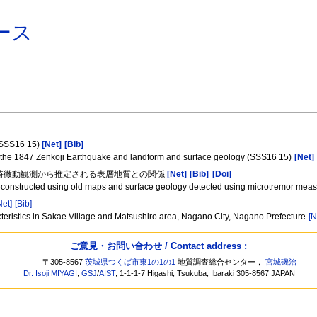
ース
S16 15)
[Net]
[Bib]
 the 1847 Zenkoji Earthquake and landform and surface geology (SSS16 15)
[Net]
と常時微動観測から推定される表層地質との関係
[Net]
[Bib]
[Doi]
reconstructed using old maps and surface geology detected using microtremor mea
Net]
[Bib]
ristics in Sakae Village and Matsushiro area, Nagano City, Nagano Prefecture
[N
ご意見・お問い合わせ / Contact address :
〒305-8567
茨城県つくば市東1の1の1
地質調査総合センター，
宮城磯治
Dr. Isoji MIYAGI
,
GSJ
/
AIST
, 1-1-1-7 Higashi, Tsukuba, Ibaraki 305-8567 JAPAN