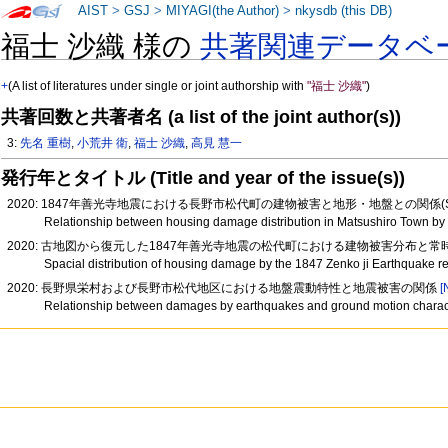
AIST
>
GSJ
>
MIYAGI(the Author)
>
nkysdb (this DB)
福士 沙織 様の
共著関連データベ
+
(A list of literatures under single or joint authorship with
"福士 沙織"
)
共著回数と共著者名 (a list of the joint author(s))
3:
先名 重樹
,
小荒井 衛
,
福士 沙織
,
高見 慧一
発行年とタイトル (Title and year of the issue(s))
2020: 1847年善光寺地震における長野市松代町の建物被害と地形・地盤との関係(SS
Relationship between housing damage distribution in Matsushiro Town by
2020: 古地図から復元した1847年善光寺地震の松代町における建物被害分布
Spacial distribution of housing damage by the 1847 Zenko ji Earthquake 
2020: 長野県栄村および長野市松代地区における地盤震動特性と地震被害の関係
[
Relationship between damages by earthquakes and ground motion characte