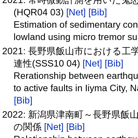
(HQR04 03)
[Net]
[Bib]
Estimation of sedimentary con
lowland using micro tremor 
2021: 長野県飯山市における
連性(SSS10 04)
[Net]
[Bib]
Rerationship between earthq
to active faults in Iiyma City
[Bib]
2022: 新潟県津南町～長野県
の関係
[Net]
[Bib]