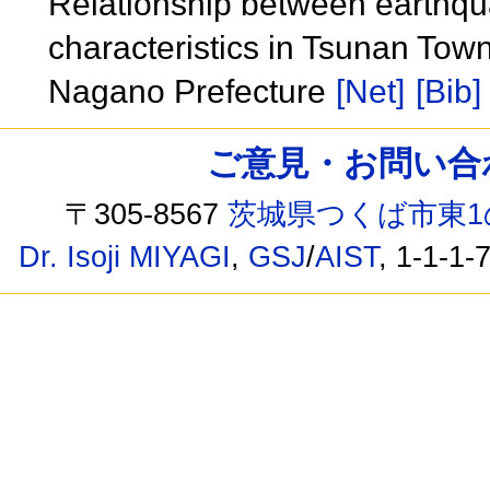
Relationship between earthq
characteristics in Tsunan Town
Nagano Prefecture
[Net]
[Bib]
ご意見・お問い合わせ /
〒305-8567
茨城県つくば市東1
Dr. Isoji MIYAGI
,
GSJ
/
AIST
, 1-1-1-