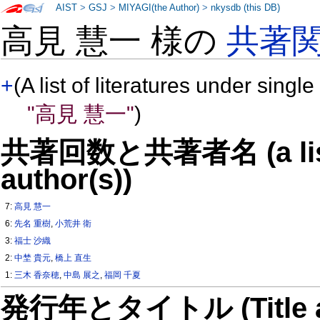
AIST
>
GSJ
>
MIYAGI(the Author)
>
nkysdb (this DB)
高見 慧一 様の
共著
+
(A list of literatures under single
"高見 慧一"
)
共著回数と共著者名 (a list o
author(s))
7:
高見 慧一
6:
先名 重樹
,
小荒井 衛
3:
福士 沙織
2:
中埜 貴元
,
橋上 直生
1:
三木 香奈穂
,
中島 展之
,
福岡 千夏
発行年とタイトル (Title and 