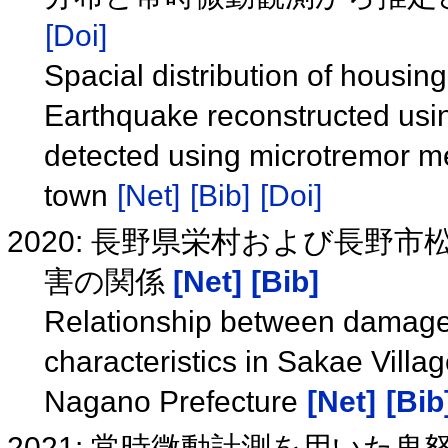
[Doi]
Spacial distribution of housi
Earthquake reconstructed usi
detected using microtremor m
town
[Net]
[Bib]
[Doi]
2020: 長野県栄村および長野
害の関係
[Net]
[Bib]
Relationship between damage
characteristics in Sakae Vill
Nagano Prefecture
[Net]
[Bib
2021: 常時微動計測を用いた