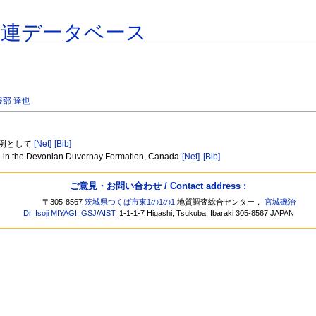
関連データベース
服部 達也
を例として
[Net]
[Bib]
tion in the Devonian Duvernay Formation, Canada
[Net]
[Bib]
ご意見・お問い合わせ / Contact address :
〒305-8567
茨城県つくば市東1の1の1
地質調査総合センター，
宮城磯治
Dr. Isoji MIYAGI
,
GSJ
/
AIST
, 1-1-1-7 Higashi, Tsukuba, Ibaraki 305-8567 JAPAN