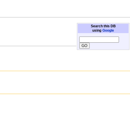
Search this DB
using
Google