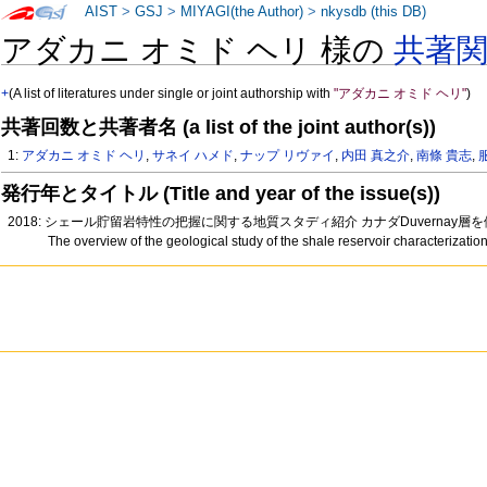
AIST
>
GSJ
>
MIYAGI(the Author)
>
nkysdb (this DB)
アダカニ オミド ヘリ 様の
共著
+
(A list of literatures under single or joint authorship with
"アダカニ オミド ヘリ"
)
共著回数と共著者名 (a list of the joint author(s))
1:
アダカニ オミド ヘリ
,
サネイ ハメド
,
ナップ リヴァイ
,
内田 真之介
,
南條 貴志
,
発行年とタイトル (Title and year of the issue(s))
2018: シェール貯留岩特性の把握に関する地質スタディ紹介 カナダDuvernay層
The overview of the geological study of the shale reservoir characteriza