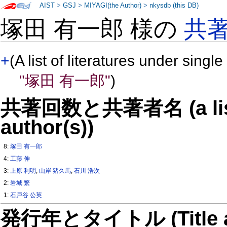
AIST
>
GSJ
>
MIYAGI(the Author)
>
nkysdb (this DB)
塚田 有一郎 様の
共
+
(A list of literatures under single
"塚田 有一郎"
)
共著回数と共著者名 (a list o
author(s))
8:
塚田 有一郎
4:
工藤 伸
3:
上原 利明
,
山岸 猪久馬
,
石川 浩次
2:
岩城 繁
1:
石戸谷 公英
発行年とタイトル (Title and 