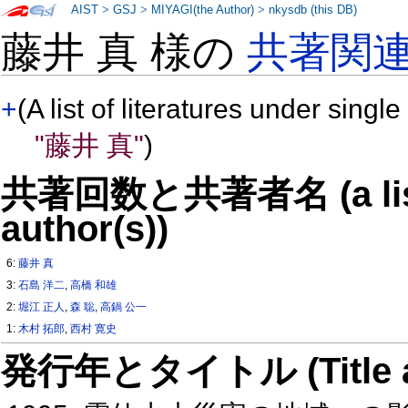
AIST
>
GSJ
>
MIYAGI(the Author)
>
nkysdb (this DB)
藤井 真 様の
共著関
+
(A list of literatures under single
"藤井 真"
)
共著回数と共著者名 (a list o
author(s))
6:
藤井 真
3:
石島 洋二
,
高橋 和雄
2:
堀江 正人
,
森 聡
,
高鍋 公一
1:
木村 拓郎
,
西村 寛史
発行年とタイトル (Title and 