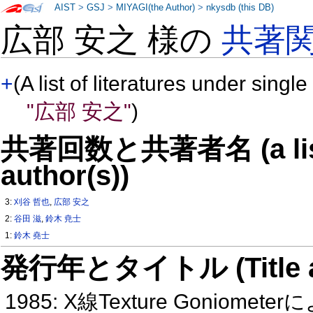
AIST
>
GSJ
>
MIYAGI(the Author)
>
nkysdb (this DB)
広部 安之 様の
共著
+
(A list of literatures under single
"広部 安之"
)
共著回数と共著者名 (a list o
author(s))
3:
刈谷 哲也
,
広部 安之
2:
谷田 滋
,
鈴木 尭士
1:
鈴木 堯士
発行年とタイトル (Title and 
1985: X線Texture Goniom