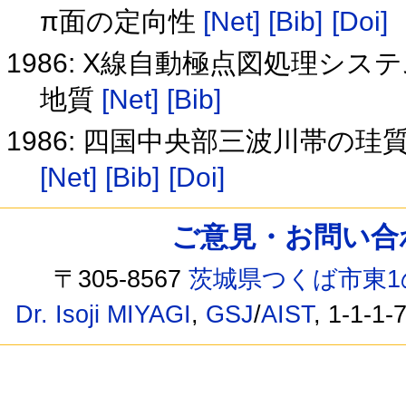
π面の定向性
[Net]
[Bib]
[Doi]
1986: X線自動極点図処理シ
地質
[Net]
[Bib]
1986: 四国中央部三波川帯
[Net]
[Bib]
[Doi]
ご意見・お問い合わせ /
〒305-8567
茨城県つくば市東1
Dr. Isoji MIYAGI
,
GSJ
/
AIST
, 1-1-1-