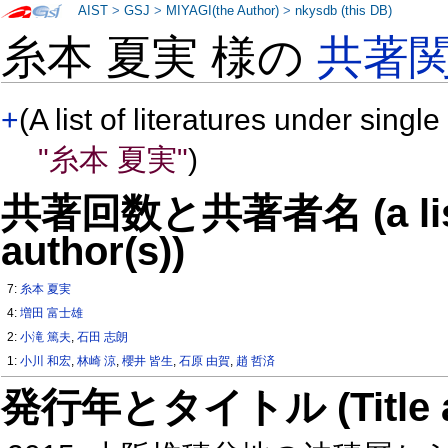
AIST
>
GSJ
>
MIYAGI(the Author)
>
nkysdb (this DB)
糸本 夏実 様の
共著
+
(A list of literatures under single
"糸本 夏実"
)
共著回数と共著者名 (a list o
author(s))
7:
糸本 夏実
4:
増田 富士雄
2:
小滝 篤夫
,
石田 志朗
1:
小川 和宏
,
林崎 涼
,
櫻井 皆生
,
石原 由賀
,
趙 哲済
発行年とタイトル (Title and 