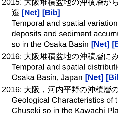
2015: 大阪堆積盆地の沖積層
遷
[Net]
[Bib]
Temporal and spatial variatio
deposits and sediment accumu
so in the Osaka Basin
[Net]
[
2016: 大阪堆積盆地の沖積層
Temporal and spatial distributi
Osaka Basin, Japan
[Net]
[Bi
2016: 大阪，河内平野の沖積層
Geological Characteristics of 
Chuseki so in the Kawachi Pl