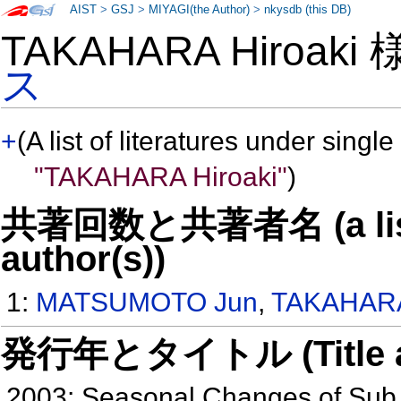
AIST
>
GSJ
>
MIYAGI(the Author)
>
nkysdb (this DB)
TAKAHARA Hiroaki
ス
+
(A list of literatures under single
"TAKAHARA Hiroaki"
)
共著回数と共著者名 (a list o
author(s))
1:
MATSUMOTO Jun
,
TAKAHARA
発行年とタイトル (Title and 
2003: Seasonal Changes of Sub T