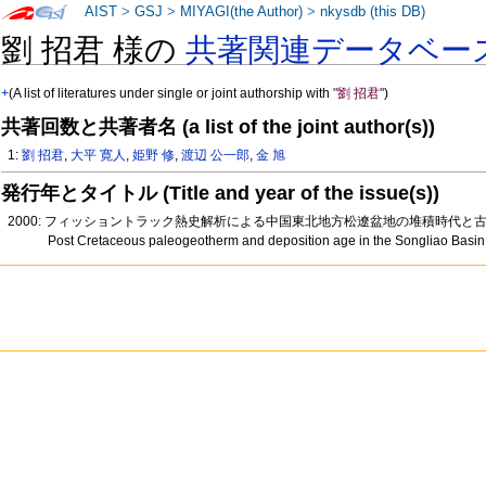
AIST
>
GSJ
>
MIYAGI(the Author)
>
nkysdb (this DB)
劉 招君 様の
共著関連データベー
+
(A list of literatures under single or joint authorship with
"劉 招君"
)
共著回数と共著者名 (a list of the joint author(s))
1:
劉 招君
,
大平 寛人
,
姫野 修
,
渡辺 公一郎
,
金 旭
発行年とタイトル (Title and year of the issue(s))
2000: フィッショントラック熱史解析による中国東北地方松遼盆地の堆積時代と
Post Cretaceous paleogeotherm and deposition age in the Songliao Basin, N