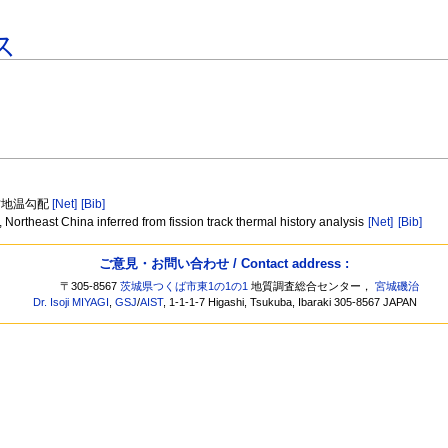
ス
古地温勾配
[Net]
[Bib]
ortheast China inferred from fission track thermal history analysis
[Net]
[Bib]
ご意見・お問い合わせ / Contact address :
〒305-8567
茨城県つくば市東1の1の1
地質調査総合センター，
宮城磯治
Dr. Isoji MIYAGI
,
GSJ
/
AIST
, 1-1-1-7 Higashi, Tsukuba, Ibaraki 305-8567 JAPAN