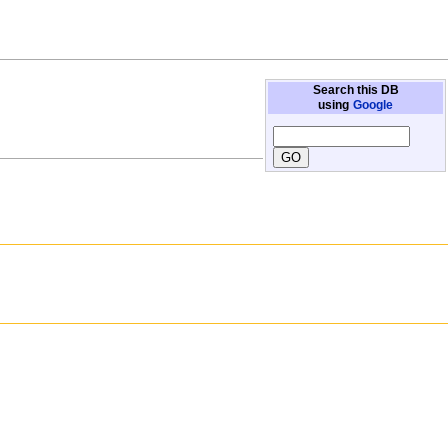
Search this DB
using
Google