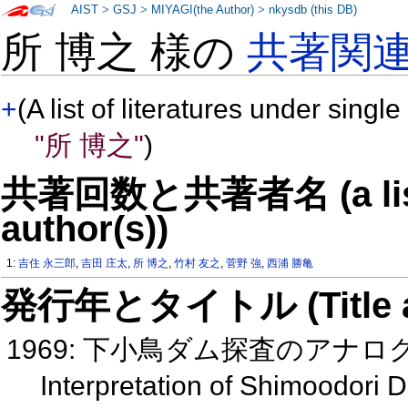
AIST
>
GSJ
>
MIYAGI(the Author)
>
nkysdb (this DB)
所 博之 様の
共著関
+
(A list of literatures under single
"所 博之"
)
共著回数と共著者名 (a list o
author(s))
1:
吉住 永三郎
,
吉田 庄太
,
所 博之
,
竹村 友之
,
菅野 強
,
西浦 勝亀
発行年とタイトル (Title and 
1969: 下小鳥ダム探査のアナ
Interpretation of Shimoodori