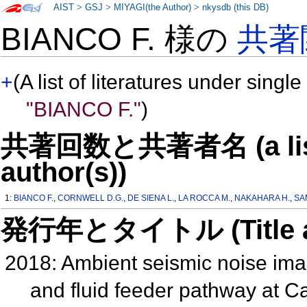
AIST
>
GSJ
>
MIYAGI(the Author)
>
nkysdb (this DB)
BIANCO F. 様の
共著
+
(A list of literatures under single
"BIANCO F."
)
共著回数と共著者名 (a list o
author(s))
1:
BIANCO F.
,
CORNWELL D.G.
,
DE SIENA L.
,
LA ROCCA M.
,
NAKAHARA H.
,
SA
発行年とタイトル (Title and 
2018: Ambient seismic noise image
and fluid feeder pathway at C