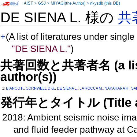
AIST
>
GSJ
>
MIYAGI(the Author)
>
nkysdb (this DB)
DE SIENA L. 様の
共
+
(A list of literatures under single
"DE SIENA L."
)
共著回数と共著者名 (a list o
author(s))
1:
BIANCO F.
,
CORNWELL D.G.
,
DE SIENA L.
,
LA ROCCA M.
,
NAKAHARA H.
,
SA
発行年とタイトル (Title and 
2018: Ambient seismic noise image
and fluid feeder pathway at C