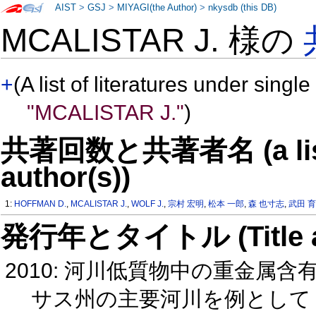
AIST
>
GSJ
>
MIYAGI(the Author)
>
nkysdb (this DB)
MCALISTAR J. 様の
+
(A list of literatures under single
"MCALISTAR J."
)
共著回数と共著者名 (a list o
author(s))
1:
HOFFMAN D.
,
MCALISTAR J.
,
WOLF J.
,
宗村 宏明
,
松本 一郎
,
森 也寸志
,
武田 
発行年とタイトル (Title and 
2010: 河川低質物中の重金属
サス州の主要河川を例とし