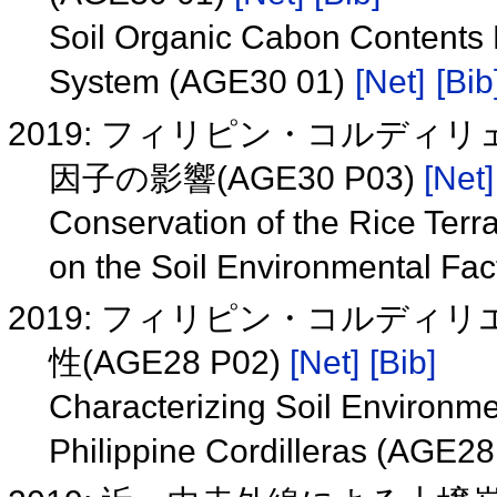
Soil Organic Cabon Contents 
System (AGE30 01)
[Net]
[Bib
2019: フィリピン・コルデ
因子の影響(AGE30 P03)
[Net]
Conservation of the Rice Terra
on the Soil Environmental Fa
2019: フィリピン・コルデ
性(AGE28 P02)
[Net]
[Bib]
Characterizing Soil Environme
Philippine Cordilleras (AGE2