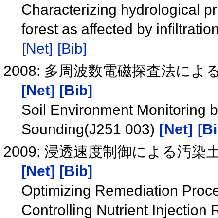
Characterizing hydrological p
forest as affected by infiltrati
[Net]
[Bib]
2008: 多周波数電磁探査法による
[Net]
[Bib]
Soil Environment Monitoring b
Sounding(J251 003)
[Net]
[Bi
2009: 浸透速度制御による汚染土
[Net]
[Bib]
Optimizing Remediation Proce
Controlling Nutrient Injectio