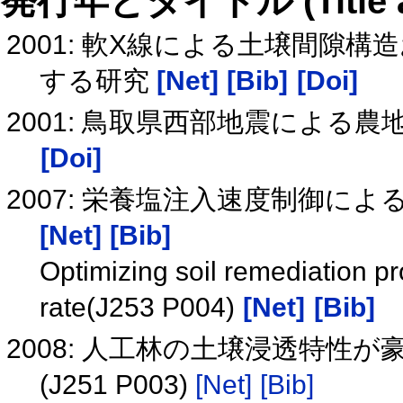
発行年とタイトル (Title and 
2001: 軟X線による土壌間隙
する研究
[Net]
[Bib]
[Doi]
2001: 鳥取県西部地震による
[Doi]
2007: 栄養塩注入速度制御による
[Net]
[Bib]
Optimizing soil remediation pro
rate(J253 P004)
[Net]
[Bib]
2008: 人工林の土壌浸透特性
(J251 P003)
[Net]
[Bib]