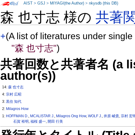
AIST
>
GSJ
>
MIYAGI(the Author)
>
nkysdb (this DB)
森 也寸志 様の
共著
+
(A list of literatures under single
"森 也寸志"
)
共著回数と共著者名 (a list o
author(s))
14:
森 也寸志
4:
宗村 広昭
3:
黒住 知代
2:
Milagros How
1:
HOFFMAN D.
,
MCALISTAR J.
,
Milagros Ong How
,
WOLF J.
,
井原 崚貴
,
宗村 宏
石賀 裕明
,
福桜 盛一
,
開田 行美