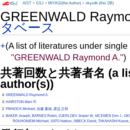
AIST
>
GSJ
>
MIYAGI(the Author)
>
nkysdb (this DB)
GREENWALD Raymo
タベース
+
(A list of literatures under single
"GREENWALD Raymond A."
)
共著回数と共著者名 (a list o
author(s))
4:
GREENWALD Raymond A.
3:
HAIRSTON Marc R.
2:
PINNOCK Michael
,
佐藤 夏雄
,
渡辺 正和
1:
BAKER Joseph
,
BARNES Robin
,
GJERLOEV Jesper W.
,
MCEWEN Don J.
,
OKS
ROUHONIEMI Michael
,
SATO Natsuo
,
SIBECK David
,
TAKAHASHI Kazue