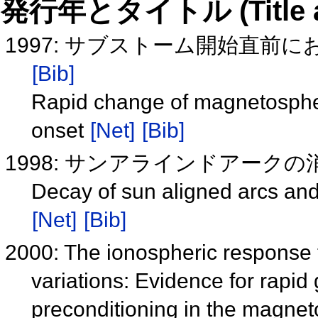
発行年とタイトル (Title and 
1997: サブストーム開始直前
[Bib]
Rapid change of magnetospheri
onset
[Net]
[Bib]
1998: サンアラインドアークの消
Decay of sun aligned arcs an
[Net]
[Bib]
2000: The ionospheric response t
variations: Evidence for rapid
preconditioning in the magne