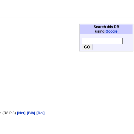
Search this DB
using
Google
n (R8 P 3)
[Net]
[Bib]
[Doi]