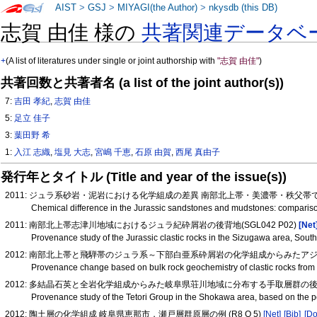
AIST
>
GSJ
>
MIYAGI(the Author)
>
nkysdb (this DB)
志賀 由佳 様の
共著関連データベ
+
(A list of literatures under single or joint authorship with
"志賀 由佳"
)
共著回数と共著者名 (a list of the joint author(s))
7:
吉田 孝紀
,
志賀 由佳
5:
足立 佳子
3:
葉田野 希
1:
入江 志織
,
塩見 大志
,
宮嶋 千恵
,
石原 由賀
,
西尾 真由子
発行年とタイトル (Title and year of the issue(s))
2011: ジュラ系砂岩・泥岩における化学組成の差異 南部北上帯・美濃帯・秩父帯
Chemical difference in the Jurassic sandstones and mudstones: compariso
2011: 南部北上帯志津川地域におけるジュラ紀砕屑岩の後背地(SGL042 P02)
[Net
Provenance study of the Jurassic clastic rocks in the Sizugawa area, So
2012: 南部北上帯と飛騨帯のジュラ系～下部白亜系砕屑岩の化学組成からみたアジア
Provenance change based on bulk rock geochemistry of clastic rocks from 
2012: 多結晶石英と全岩化学組成からみた岐阜県荘川地域に分布する手取層群の後背地(
Provenance study of the Tetori Group in the Shokawa area, based on the 
2012: 陶土層の化学組成 岐阜県恵那市，瀬戸層群原層の例 (R8 O 5)
[Net]
[Bib]
[Do