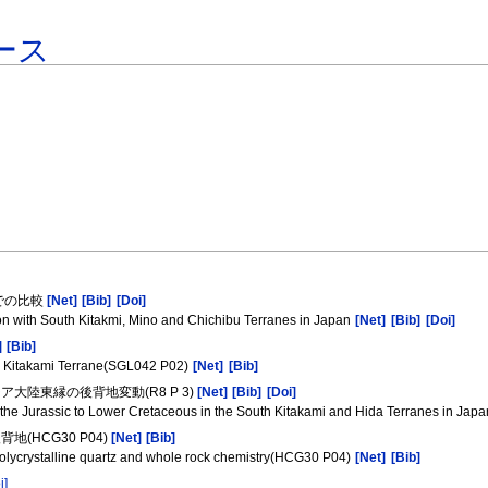
ース
での比較
[Net]
[Bib]
[Doi]
n with South Kitakmi, Mino and Chichibu Terranes in Japan
[Net]
[Bib]
[Doi]
]
[Bib]
uth Kitakami Terrane(SGL042 P02)
[Net]
[Bib]
大陸東縁の後背地変動(R8 P 3)
[Net]
[Bib]
[Doi]
the Jurassic to Lower Cretaceous in the South Kitakami and Hida Terranes in Japa
HCG30 P04)
[Net]
[Bib]
polycrystalline quartz and whole rock chemistry(HCG30 P04)
[Net]
[Bib]
i]