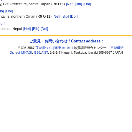
, Gifu Prefecture, central Japan (R8 O 5)
[Net]
[Bib]
[Doi]
ib]
[Doi]
ntains, northern Oman (R9 O 11)
[Net]
[Bib]
[Doi]
Doi]
 central Nepal
[Net]
[Bib]
[Doi]
ご意見・お問い合わせ / Contact address :
〒305-8567
茨城県つくば市東1の1の1
地質調査総合センター，
宮城磯治
Dr. Isoji MIYAGI
,
GSJ
/
AIST
, 1-1-1-7 Higashi, Tsukuba, Ibaraki 305-8567 JAPAN