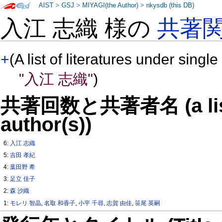
AIST
>
GSJ
>
MIYAGI(the Author)
>
nkysdb (this DB)
入江 志織 様の
共著
+
(A list of literatures under single
"入江 志織"
)
共著回数と共著者名 (a list o
author(s))
6:
入江 志織
5:
吉田 孝紀
4:
葉田野 希
3:
足立 佳子
2:
森 沙織
1:
モレリ 智晶
,
名取 和香子
,
小平 千尋
,
志賀 由佳
,
笹尾 英嗣