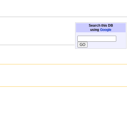
Search this DB
using
Google