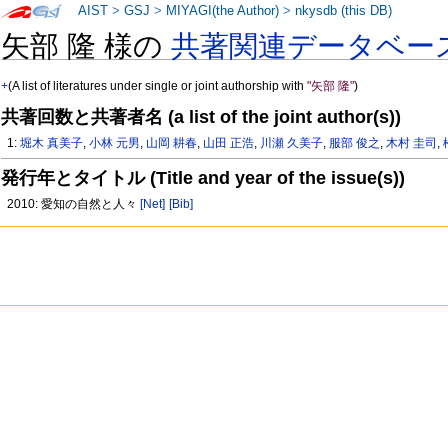
AIST
>
GSJ
>
MIYAGI(the Author)
>
nkysdb (this DB)
矢部 隆 様の
共著関連データベー
+
(A list of literatures under single or joint authorship with
"矢部 隆"
)
共著回数と共著者名 (a list of the joint author(s))
1:
堀木 真美子
,
小林 元男
,
山岡 耕春
,
山田 正浩
,
川瀬 久美子
,
服部 俊之
,
木村 圭司
,
発行年とタイトル (Title and year of the issue(s))
2010: 愛知の自然と人々
[Net]
[Bib]