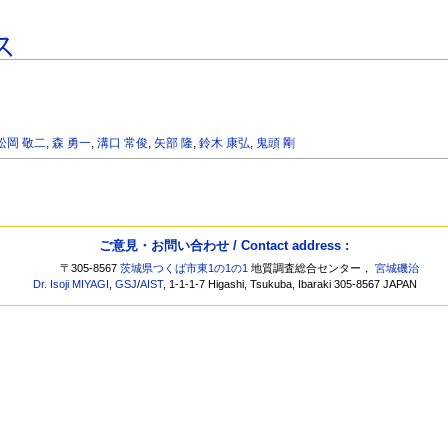
ス
松岡 敬二
,
森 勇一
,
溝口 常俊
,
矢部 隆
,
鈴木 康弘
,
鬼頭 剛
ご意見・お問い合わせ / Contact address :
〒305-8567
茨城県つくば市東1の1の1
地質調査総合センター，
宮城磯治
Dr. Isoji MIYAGI
,
GSJ
/
AIST
, 1-1-1-7 Higashi, Tsukuba, Ibaraki 305-8567 JAPAN