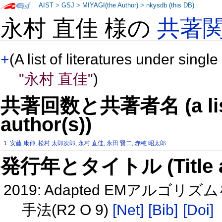
AIST
>
GSJ
>
MIYAGI(the Author)
>
nkysdb (this DB)
永村 直佳 様の
共著
+
(A list of literatures under single
"永村 直佳"
)
共著回数と共著者名 (a list o
author(s))
1:
安藤 康伸
,
松村 太郎次郎
,
永村 直佳
,
永田 賢二
,
赤穂 昭太郎
発行年とタイトル (Title and 
2019: Adapted EMア
手法(R2 O 9)
[Net]
[Bib]
[Doi]