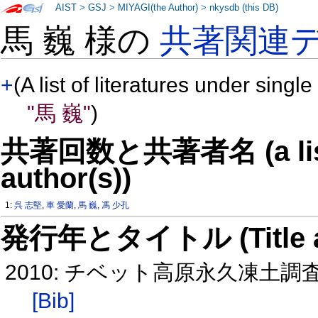
AIST
>
GSJ
>
MIYAGI(the Author)
>
nkysdb (this DB)
馬 巍 様の
共著関連
+
(A list of literatures under single
"馬 巍"
)
共著回数と共著者名 (a list o
author(s))
1:
呉 志堅
,
車 愛蘭
,
馬 巍
,
馮 少孔
発行年とタイトル (Title and 
2010: チベット高原永久凍土
[Bib]