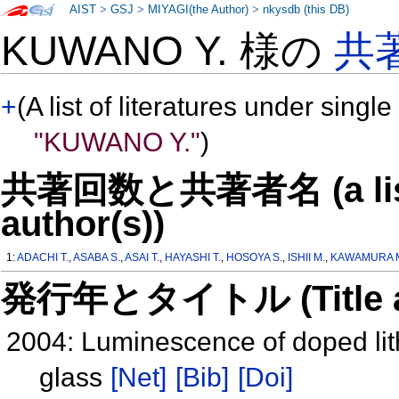
AIST
>
GSJ
>
MIYAGI(the Author)
>
nkysdb (this DB)
KUWANO Y. 様の
共
+
(A list of literatures under single
"KUWANO Y."
)
共著回数と共著者名 (a list o
author(s))
1:
ADACHI T.
,
ASABA S.
,
ASAI T.
,
HAYASHI T.
,
HOSOYA S.
,
ISHII M.
,
KAWAMURA 
発行年とタイトル (Title and 
2004: Luminescence of doped lith
glass
[Net]
[Bib]
[Doi]