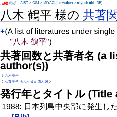
AIST
>
GSJ
>
MIYAGI(the Author)
>
nkysdb (this DB)
八木 鶴平 様の
共著
+
(A list of literatures under single
"八木 鶴平"
)
共著回数と共著者名 (a list o
author(s))
3:
八木 鶴平
1:
佐藤 照子
,
大八木 規夫
,
真木 雅之
発行年とタイトル (Title and 
1988: 日本列島中央部に発
[Bib]