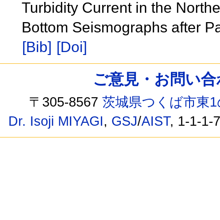
Turbidity Current in the Nor
Bottom Seismographs after P
[Bib]
[Doi]
ご意見・お問い合わせ /
〒305-8567
茨城県つくば市東1
Dr. Isoji MIYAGI
,
GSJ
/
AIST
, 1-1-1-