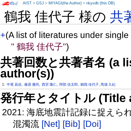
AIST
>
GSJ
>
MIYAGI(the Author)
>
nkysdb (this DB)
鶴我 佳代子 様の
共
+
(A list of literatures under single
" 鶴我 佳代子"
)
共著回数と共著者名 (a list o
author(s))
1:
中尾 凪佐
,
篠原 雅尚
,
西宮 隆仁
,
阿部 信太郎
,
鶴我 佳代子
,
馬塲 久紀
発行年とタイトル (Title and 
2021: 海底地震計記録に捉え
混濁流
[Net]
[Bib]
[Doi]