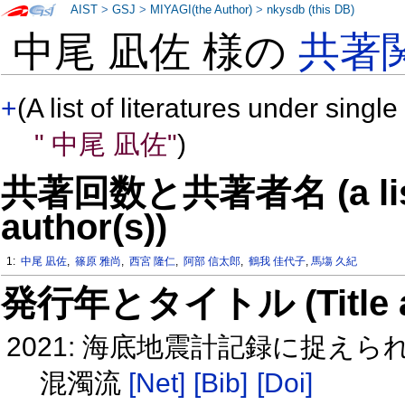
AIST
>
GSJ
>
MIYAGI(the Author)
>
nkysdb (this DB)
中尾 凪佐 様の
共著
+
(A list of literatures under single
" 中尾 凪佐"
)
共著回数と共著者名 (a list o
author(s))
1:
中尾 凪佐
,
篠原 雅尚
,
西宮 隆仁
,
阿部 信太郎
,
鶴我 佳代子
,
馬塲 久紀
発行年とタイトル (Title and 
2021: 海底地震計記録に捉え
混濁流
[Net]
[Bib]
[Doi]