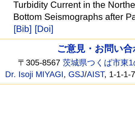
Turbidity Current in the Nor
Bottom Seismographs after P
[Bib]
[Doi]
ご意見・お問い合わせ /
〒305-8567
茨城県つくば市東1
Dr. Isoji MIYAGI
,
GSJ
/
AIST
, 1-1-1-