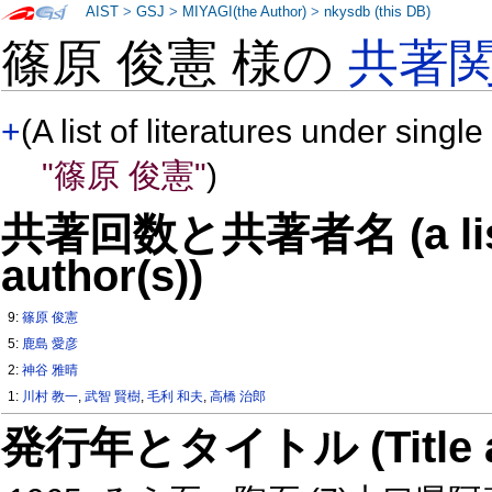
AIST
>
GSJ
>
MIYAGI(the Author)
>
nkysdb (this DB)
篠原 俊憲 様の
共著
+
(A list of literatures under single
"篠原 俊憲"
)
共著回数と共著者名 (a list o
author(s))
9:
篠原 俊憲
5:
鹿島 愛彦
2:
神谷 雅晴
1:
川村 教一
,
武智 賢樹
,
毛利 和夫
,
高橋 治郎
発行年とタイトル (Title and 