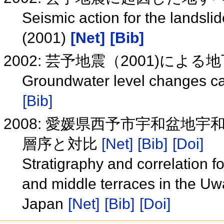
Seismic action for the landsli
(2001)
[Net]
[Bib]
2002: 芸予地震（2001)に
Groundwater level changes c
[Bib]
2008: 愛媛県西予市宇和盆地
層序と対比
[Net]
[Bib]
[Doi]
Stratigraphy and correlation 
and middle terraces in the Uw
Japan
[Net]
[Bib]
[Doi]