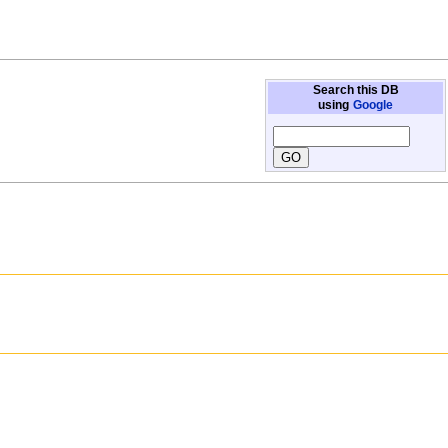
Search this DB
using
Google