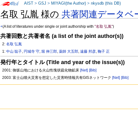
AIST
>
GSJ
>
MIYAGI(the Author)
>
nkysdb (this DB)
名取 弘胤 様の
共著関連データベ
+
(A list of literatures under single or joint authorship with
"名取 弘胤"
)
共著回数と共著者名 (a list of the joint author(s))
2:
名取 弘胤
1:
中山 聡子
,
円城寺 守
,
堀 伸三郎
,
薬師 大五郎
,
遠藤 邦彦
,
鞠子 正
発行年とタイトル (Title and year of the issue(s))
2001: 御坂山地における火山性塊状硫化物鉱床
[Net]
[Bib]
2003: 富士山噴火災害を想定した災害時情報共有GISネットワーク
[Net]
[Bib]