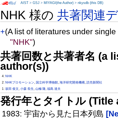
AIST
>
GSJ
>
MIYAGI(the Author)
>
nkysdb (this DB)
NHK 様の
共著関連
+
(A list of literatures under single
"NHK"
)
共著回数と共著者名 (a list o
author(s))
4:
NHK
2:
NHKプロモーション
,
国立科学博物館
,
海洋研究開発機構
,
読売新聞社
1:
坂田 俊文
,
小森 長生
,
山極 隆
,
福島 達夫
発行年とタイトル (Title and 
1983: 宇宙から見た日本列島
[Ne