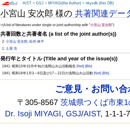
AIST
>
GSJ
>
MIYAGI(the Author)
>
nkysdb (this DB)
小宮山 安次郎 様の
共著関連デー
+
(A list of literatures under single or joint authorship with
"小宮山 安次郎"
)
共著回数と共著者名 (a list of the joint author(s))
2:
小宮山 安次郎
,
松井 林平
1:
土屋 浩
発行年とタイトル (Title and year of the issue(s))
1941: 昭和15年10月中旬の浅間山火山活動報告
[Net]
[Bib]
1941: 昭和16年1月3～6日及び17～22日の浅間山火山活動
[Net]
[Bib]
ご意見・お問い合わせ /
〒305-8567
茨城県つくば市東1
Dr. Isoji MIYAGI
,
GSJ
/
AIST
, 1-1-1-