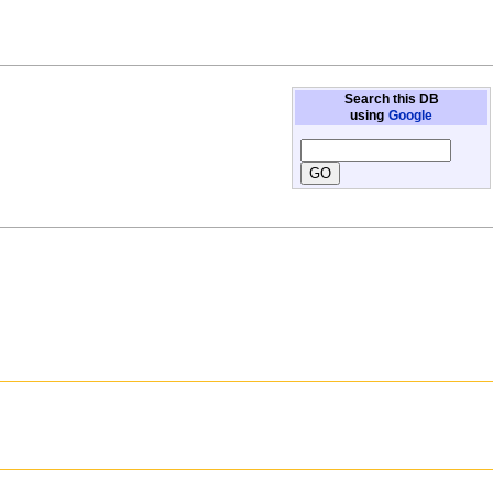
Search this DB
using
Google