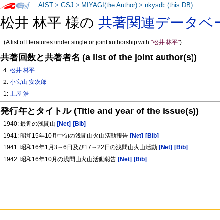
AIST
>
GSJ
>
MIYAGI(the Author)
>
nkysdb (this DB)
松井 林平 様の
共著関連データベ
+
(A list of literatures under single or joint authorship with
"松井 林平"
)
共著回数と共著者名 (a list of the joint author(s))
4:
松井 林平
2:
小宮山 安次郎
1:
土屋 浩
発行年とタイトル (Title and year of the issue(s))
1940: 最近の浅間山
[Net]
[Bib]
1941: 昭和15年10月中旬の浅間山火山活動報告
[Net]
[Bib]
1941: 昭和16年1月3～6日及び17～22日の浅間山火山活動
[Net]
[Bib]
1942: 昭和16年10月の浅間山火山活動報告
[Net]
[Bib]