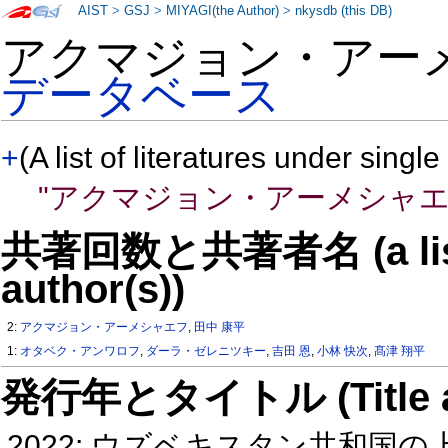
AIST
>
GSJ
>
MIYAGI(the Author)
>
nkysdb (this DB)
アクマジョン・アー
データベース
+
(A list of literatures under single
"アクマジョン・アーメシャエ
共著回数と共著者名 (a list o
author(s))
2:
アクマジョン・アーメシャエフ
,
田中 康平
1:
オタベク・アンワロフ
,
ダーラ・ゼレニツキー
,
吉田 恩
,
小林 快次
,
髙津 翔平
発行年とタイトル (Title and 
2022: ウズベキスタン共和