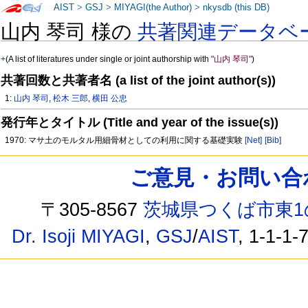
AIST
>
GSJ
>
MIYAGI(the Author)
>
nkysdb (this DB)
山内 琴司 様の
共著関連データベ
+
(A list of literatures under single or joint authorship with
"山内 琴司"
)
共著回数と共著者名 (a list of the joint author(s))
1:
山内 琴司
,
松木 三郎
,
横田 公忠
発行年とタイトル (Title and year of the issue(s))
1970: マサ土のモルタル用細骨材としての利用に関する基礎実験
[Net]
[Bib]
ご意見・お問い合わせ /
〒305-8567
茨城県つくば市東1
Dr. Isoji MIYAGI
,
GSJ
/
AIST
, 1-1-1-