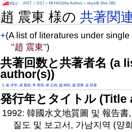
AIST
>
GSJ
>
MIYAGI(the Author)
>
nkysdb (this DB)
趙 震東 様の
共著関
+
(A list of literatures under single
"趙 震東"
)
共著回数と共著者名 (a list o
author(s))
1:
崔 淳学
,
成 翼煥
,
李 東雨
,
林 正雄
,
趙 柄郁
,
趙 震東
,
金 然基
発行年とタイトル (Title and 
1992: 韓國水文地質圖 및 報告
질도 및 보고서, 가남지역 (양