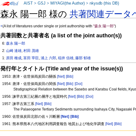
AIST
>
GSJ
>
MIYAGI(the Author)
>
nkysdb (this DB)
森永 陽一郎 様の
共著関連データ
+
(A list of literatures under single or joint authorship with
"森永 陽一郎"
)
共著回数と共著者名 (a list of the joint author(s))
6:
森永 陽一郎
2:
山崎 達雄
,
村田 茂雄
1:
原田 種成
,
富田 宰臣
,
浦上 六郎
,
稲井 信雄
,
藤部 郁雄
発行年とタイトル (Title and year of the issue(s))
1953: 唐津・佐世保両炭田の關係
[Net]
[Bib]
1954: 唐津・佐世保両炭田の関係
[Net]
[Bib]
[Doi]
Stratigraphical Relation between the Sasebo and Karatsu Coal fields, Ky
1956: 諫早古第三紀層の層序と地質時代
[Net]
[Bib]
[Doi]
1957: 諫早古第三系
[Net]
[Bib]
The Palaeogene Tertiary Sediments surrounding Isahaya City, Nagasaki P
1960: 佐世保炭田北部の佐々川断層
[Net]
[Bib]
1961: 熊本県熊本八代地区利用調査報告 地質および地化学調査
[Net]
[Bib]