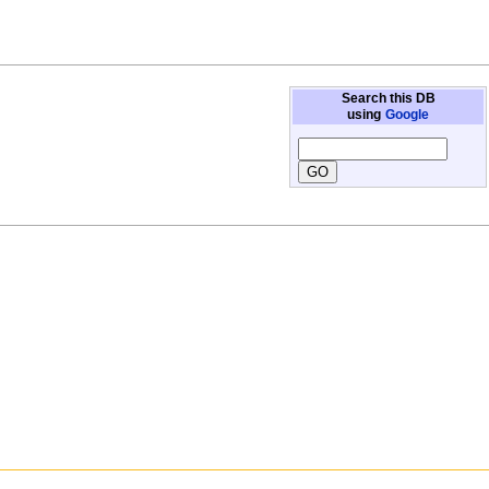
Search this DB
using
Google