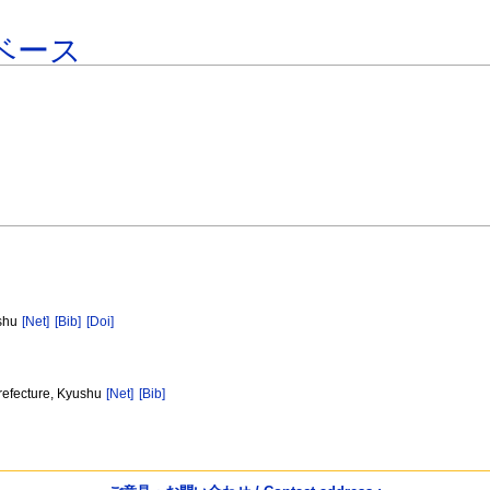
ベース
ushu
[Net]
[Bib]
[Doi]
refecture, Kyushu
[Net]
[Bib]