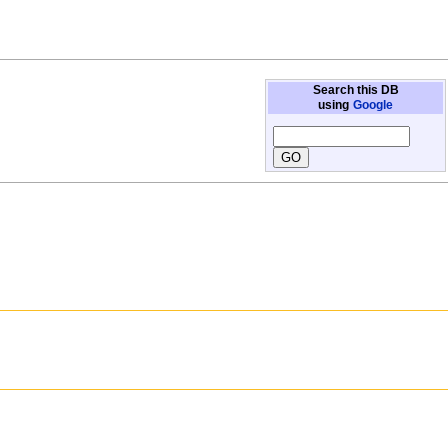
Search this DB
using
Google