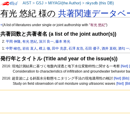
AIST
>
GSJ
>
MIYAGI(the Author)
>
nkysdb (this DB)
有光 悠紀 様の
共著関連データベ
+
(A list of literatures under single or joint authorship with
"有光 悠紀"
)
共著回数と共著者名 (a list of the joint author(s))
2:
平岡 伸隆
,
有光 悠紀
,
深川 良一
,
藤本 将光
1:
中野 峻也
,
岩佐 直人
,
檀上 徹
,
田中 克彦
,
石澤 友浩
,
石田 優子
,
酒井 直樹
,
酒匂 
発行年とタイトル (Title and year of the issue(s))
2016: 現地計測結果に基づく地盤内浸透と地下水位変動特性に関する一考察
[Net]
Consideration to characteristics of infiltration and groundwater behavior 
2016: 超音波による斜面水分動態モニタリング手法の現地適用性の検討
[Net]
[Bib]
Study on field observation of soil moisture using ultrasonic waves
[Net]
[Bi