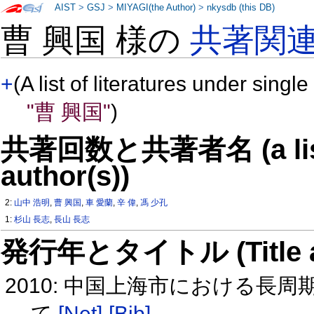
AIST
>
GSJ
>
MIYAGI(the Author)
>
nkysdb (this DB)
曹 興国 様の
共著関
+
(A list of literatures under single
"曹 興国"
)
共著回数と共著者名 (a list o
author(s))
2:
山中 浩明
,
曹 興国
,
車 愛蘭
,
辛 偉
,
馮 少孔
1:
杉山 長志
,
長山 長志
発行年とタイトル (Title and 
2010: 中国上海市における長
て
[Net]
[Bib]