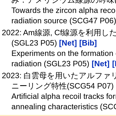
Towards the zircon alpha recoi
radiation source (SCG47 P06
2022: Am線源, Cf線源を
(SGL23 P05)
[Net]
[Bib]
Experiments on the formation 
radiation (SGL23 P05)
[Net]
[
2023: 白雲母を用いたアル
ニーリング特性(SCG54 P07)
Artificial alpha recoil tracks 
annealing characteristics (S