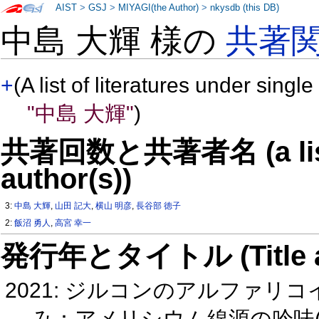
AIST
>
GSJ
>
MIYAGI(the Author)
>
nkysdb (this DB)
中島 大輝 様の
共著
+
(A list of literatures under single
"中島 大輝"
)
共著回数と共著者名 (a list o
author(s))
3:
中島 大輝
,
山田 記大
,
横山 明彦
,
長谷部 徳子
2:
飯沼 勇人
,
高宮 幸一
発行年とタイトル (Title and 
2021: ジルコンのアルファ
み：アメリシウム線源の吟味(SC