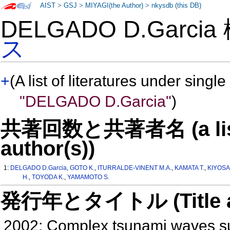
AIST
>
GSJ
>
MIYAGI(the Author)
>
nkysdb (this DB)
DELGADO D.Garci
ス
+
(A list of literatures under single
"DELGADO D.Garcia"
)
共著回数と共著者名 (a list o
author(s))
1:
DELGADO D.Garcia
,
GOTO K.
,
ITURRALDE-VINENT M.A.
,
KAMATA T.
,
KIYOSA
H.
,
TOYODA K.
,
YAMAMOTO S.
発行年とタイトル (Title and 
2002: Complex tsunami waves su