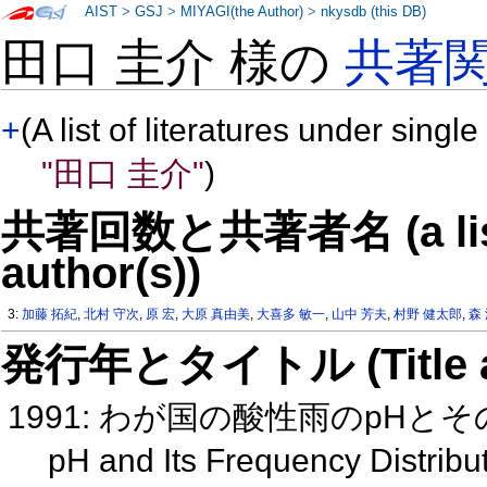
AIST
>
GSJ
>
MIYAGI(the Author)
>
nkysdb (this DB)
田口 圭介 様の
共著
+
(A list of literatures under single
"田口 圭介"
)
共著回数と共著者名 (a list o
author(s))
3:
加藤 拓紀
,
北村 守次
,
原 宏
,
大原 真由美
,
大喜多 敏一
,
山中 芳夫
,
村野 健太郎
,
森
発行年とタイトル (Title and 
1991: わが国の酸性雨のpH
pH and Its Frequency Distributi