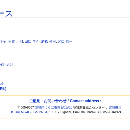
ース
 淳子
,
玉置 元則
,
田口 圭介
,
若松 伸司
,
関口 恭一
et]
[Bib]
b]
[Bib]
ご意見・お問い合わせ / Contact address :
〒305-8567
茨城県つくば市東1の1の1
地質調査総合センター，
宮城磯治
Dr. Isoji MIYAGI
,
GSJ
/
AIST
, 1-1-1-7 Higashi, Tsukuba, Ibaraki 305-8567 JAPAN