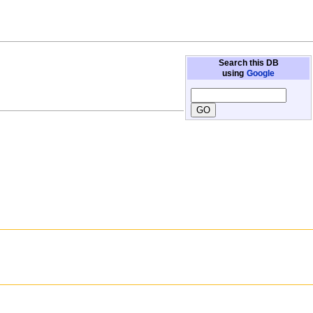
Search this DB
using
Google