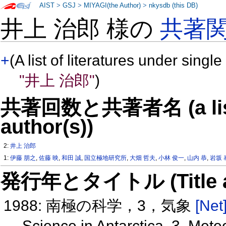
AIST
>
GSJ
>
MIYAGI(the Author)
>
nkysdb (this DB)
井上 治郎 様の
共著
+
(A list of literatures under single
"井上 治郎"
)
共著回数と共著者名 (a list o
author(s))
2:
井上 治郎
1:
伊藤 朋之
,
佐藤 映
,
和田 誠
,
国立極地研究所
,
大畑 哲夫
,
小林 俊一
,
山内 恭
,
岩坂 
発行年とタイトル (Title and 
1988: 南極の科学，3，気象
[Net
Science in Antarctica, 3. Met