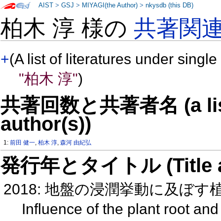
AIST
>
GSJ
>
MIYAGI(the Author)
>
nkysdb (this DB)
柏木 淳 様の
共著関
+
(A list of literatures under single
"柏木 淳"
)
共著回数と共著者名 (a list o
author(s))
1:
前田 健一
,
柏木 淳
,
森河 由紀弘
発行年とタイトル (Title and 
2018: 地盤の浸潤挙動に及ぼ
Influence of the plant root and 