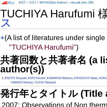
AIST
>
GSJ
>
MIYAGI(the Author)
>
nkysdb (this DB)
TUCHIYA Harufumi
ス
+
(A list of literatures under single
"TUCHIYA Harufumi"
)
共著回数と共著者名 (a list o
author(s))
1:
ENOTO Teruyuki
,
KATO Hiroshi
,
KAWARAD Madoca
,
KITAGUCHI Takao
,
KOKU
YAMADA Shiinya
,
YUASA Takayuki
発行年とタイトル (Title and 
2007: Observations of Non ther