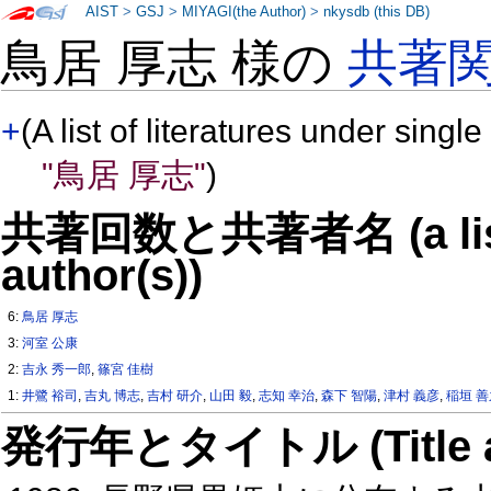
AIST
>
GSJ
>
MIYAGI(the Author)
>
nkysdb (this DB)
鳥居 厚志 様の
共著
+
(A list of literatures under single
"鳥居 厚志"
)
共著回数と共著者名 (a list o
author(s))
6:
鳥居 厚志
3:
河室 公康
2:
吉永 秀一郎
,
篠宮 佳樹
1:
井鷺 裕司
,
吉丸 博志
,
吉村 研介
,
山田 毅
,
志知 幸治
,
森下 智陽
,
津村 義彦
,
稲垣 
発行年とタイトル (Title and 