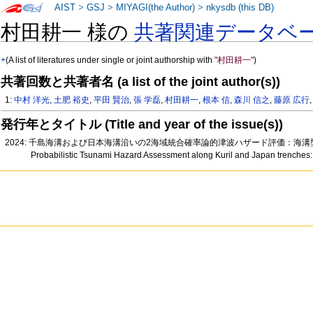
AIST
>
GSJ
>
MIYAGI(the Author)
>
nkysdb (this DB)
村田耕一 様の
共著関連データベ
+
(A list of literatures under single or joint authorship with
"村田耕一"
)
共著回数と共著者名 (a list of the joint author(s))
1:
中村 洋光
,
土肥 裕史
,
平田 賢治
,
張 学磊
,
村田耕一
,
根本 信
,
森川 信之
,
藤原 広行
発行年とタイトル (Title and year of the issue(s))
2024: 千島海溝および日本海溝沿いの2海域統合確率論的津波ハザード評価：海溝
Probabilistic Tsunami Hazard Assessment along Kuril and Japan trenches: