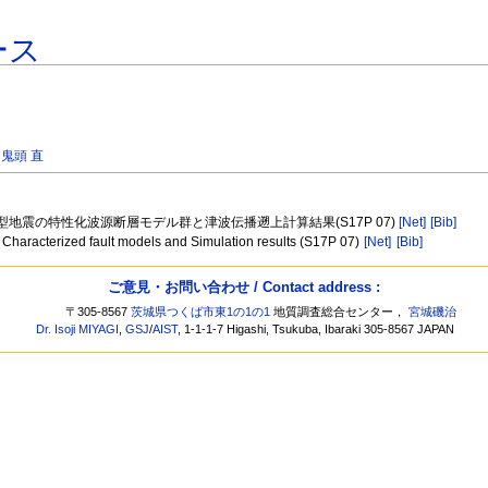
ース
,
鬼頭 直
型地震の特性化波源断層モデル群と津波伝播遡上計算結果(S17P 07)
[Net]
[Bib]
 Characterized fault models and Simulation results (S17P 07)
[Net]
[Bib]
ご意見・お問い合わせ / Contact address :
〒305-8567
茨城県つくば市東1の1の1
地質調査総合センター，
宮城磯治
Dr. Isoji MIYAGI
,
GSJ
/
AIST
, 1-1-1-7 Higashi, Tsukuba, Ibaraki 305-8567 JAPAN