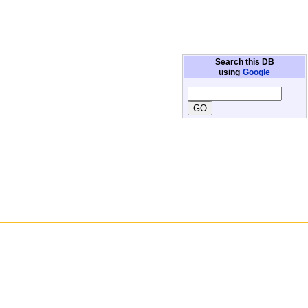
Search this DB
using
Google