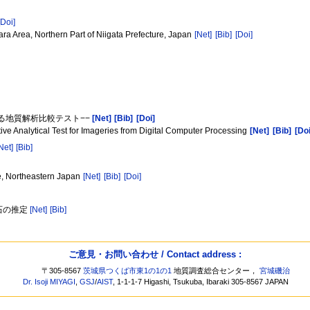
[Doi]
ra Area, Northern Part of Niigata Prefecture, Japan
[Net]
[Bib]
[Doi]
する地質解析比較テスト−−
[Net]
[Bib]
[Doi]
ve Analytical Test for Imageries from Digital Computer Processing
[Net]
[Bib]
[Doi
Net]
[Bib]
re, Northeastern Japan
[Net]
[Bib]
[Doi]
石の推定
[Net]
[Bib]
ご意見・お問い合わせ / Contact address :
〒305-8567
茨城県つくば市東1の1の1
地質調査総合センター，
宮城磯治
Dr. Isoji MIYAGI
,
GSJ
/
AIST
, 1-1-1-7 Higashi, Tsukuba, Ibaraki 305-8567 JAPAN