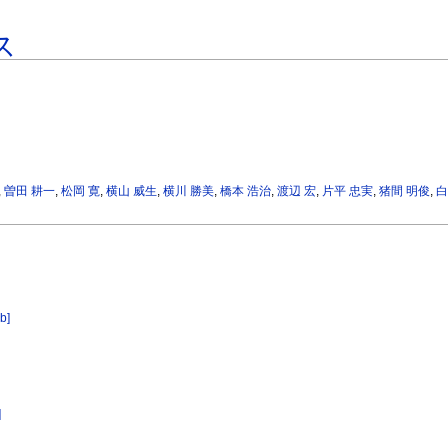
ス
,
曽田 耕一
,
松岡 寛
,
横山 威生
,
横川 勝美
,
橋本 浩治
,
渡辺 宏
,
片平 忠実
,
猪間 明俊
,
白
ib]
]