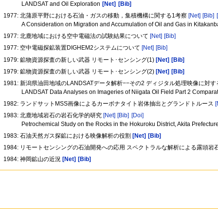
LANDSAT and Oil Exploration
[Net]
[Bib]
1977: 北蒲原平野における石油・ガスの移動，集積機構に関する1考察
[Net]
[Bib]
A Consideration on Migration and Accumulation of Oil and Gas in Kitakanba
1977: 北鹿地域における空中電磁法の試験結果について
[Net]
[Bib]
1977: 空中電磁探鉱装置DIGHEM2システムについて
[Net]
[Bib]
1979: 鉱物資源探査の新しい武器 リモート･センシング(1)
[Net]
[Bib]
1979: 鉱物資源探査の新しい武器 リモート･センシング(2)
[Net]
[Bib]
1981: 新潟県油田地域のLANDSATデータ解析−−その2 ディジタル処理映像に対
LANDSAT Data Analyses on Imageries of Niigata Oil Field Part 2 Comparati
1982: ランドサットMSS画像によるカーボナタイト岩体抽出とグランドトルース
[
1983: 北鹿地域岩石の岩石化学的研究
[Net]
[Bib]
[Doi]
Petrochemical Study on the Rocks in the Hokuroku District, Akita Prefectu
1983: 石油天然ガス探鉱における映像解析の役割
[Net]
[Bib]
1984: リモートセンシングの石油開発への応用 スペクトラルな解析による露頭岩
1984: 神岡鉱山の近況
[Net]
[Bib]