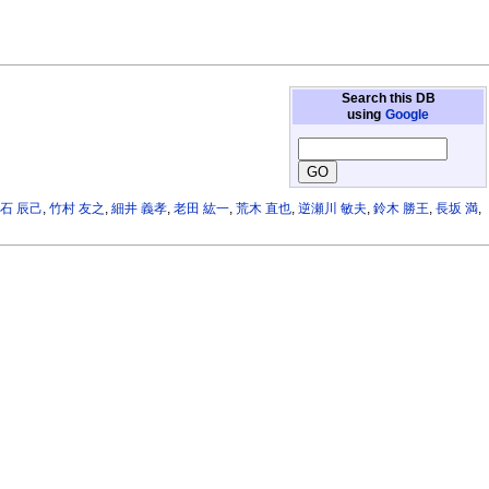
Search this DB
using
Google
石 辰己
,
竹村 友之
,
細井 義孝
,
老田 紘一
,
荒木 直也
,
逆瀬川 敏夫
,
鈴木 勝王
,
長坂 満
,