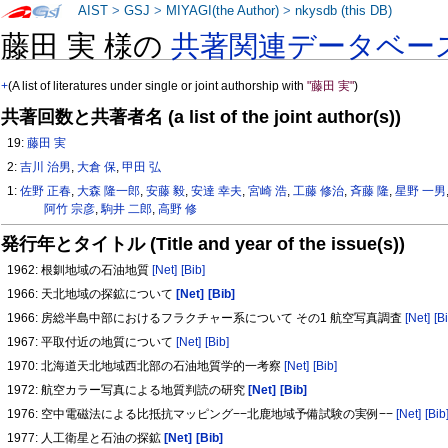
AIST
>
GSJ
>
MIYAGI(the Author)
>
nkysdb (this DB)
藤田 実 様の
共著関連データベー
+
(A list of literatures under single or joint authorship with
"藤田 実"
)
共著回数と共著者名 (a list of the joint author(s))
19:
藤田 実
2:
吉川 治男
,
大倉 保
,
甲田 弘
1:
佐野 正春
,
大森 隆一郎
,
安藤 毅
,
安達 幸夫
,
宮崎 浩
,
工藤 修治
,
斉藤 隆
,
星野 一男
阿竹 宗彦
,
駒井 二郎
,
高野 修
発行年とタイトル (Title and year of the issue(s))
1962: 根釧地域の石油地質
[Net]
[Bib]
1966: 天北地域の探鉱について
[Net]
[Bib]
1966: 房総半島中部におけるフラクチャー系について その1 航空写真調査
[Net]
[B
1967: 平取付近の地質について
[Net]
[Bib]
1970: 北海道天北地域西北部の石油地質学的一考察
[Net]
[Bib]
1972: 航空カラー写真による地質判読の研究
[Net]
[Bib]
1976: 空中電磁法による比抵抗マッピング−−北鹿地域予備試験の実例−−
[Net]
[Bib
1977: 人工衛星と石油の探鉱
[Net]
[Bib]