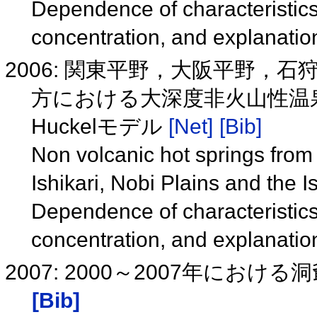
Dependence of characteristics 
concentration, and explanati
2006: 関東平野，大阪平野，
方における大深度非火山性温泉(
Huckelモデル
[Net]
[Bib]
Non volcanic hot springs from
Ishikari, Nobi Plains and the I
Dependence of characteristics 
concentration, and explanati
2007: 2000～2007年に
[Bib]