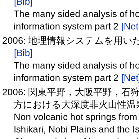
[Bib]
The many sided analysis of ho
information system part 2
[Net
2006: 地理情報システムを用
[Bib]
The many sided analysis of ho
information system part 2
[Net
2006: 関東平野，大阪平野，
方における大深度非火山性温泉
Non volcanic hot springs from
Ishikari, Nobi Plains and the 