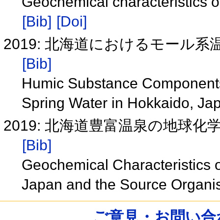
Geochemical characteristics 
[Bib]
[Doi]
2019: 北海道におけるモール
[Bib]
Humic Substance Components 
Spring Water in Hokkaido, J
2019: 北海道豊富温泉の地球
[Bib]
Geochemical Characteristics o
Japan and the Source Organ
ご意見・お問い合わせ /