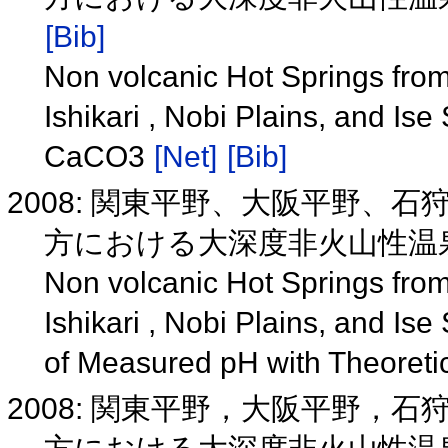
[Bib]
Non volcanic Hot Springs from
Ishikari , Nobi Plains, and Ise
CaCO3
[Net]
[Bib]
2008: 関東平野、大阪平野、
方における大深度非火山性温
Non volcanic Hot Springs from
Ishikari , Nobi Plains, and Is
of Measured pH with Theoret
2008: 関東平野，大阪平野，