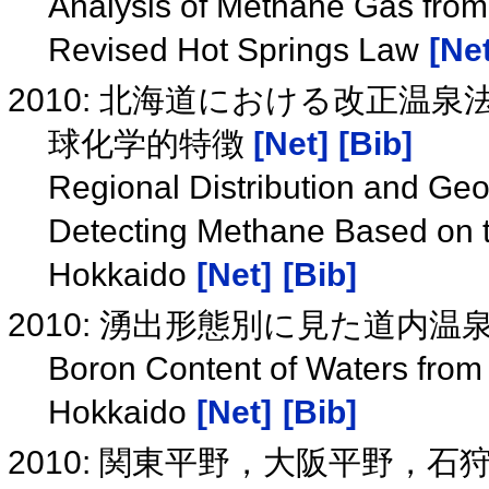
Analysis of Methane Gas from
Revised Hot Springs Law
[Net
2010: 北海道における改正
球化学的特徴
[Net]
[Bib]
Regional Distribution and Geo
Detecting Methane Based on t
Hokkaido
[Net]
[Bib]
2010: 湧出形態別に見た道内
Boron Content of Waters from D
Hokkaido
[Net]
[Bib]
2010: 関東平野，大阪平野，