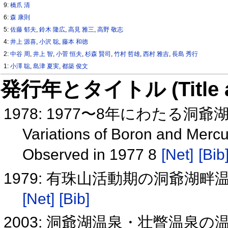
9:
橋爪 清
6:
森 康則
5:
佐藤 郁夫
,
鈴木 隆広
,
高見 雅三
,
高野 敬志
4:
井上 源喜
,
小沢 聡
,
藤本 和徳
2:
中谷 周
,
井上 智
,
小菅 恒夫
,
杉森 賢司
,
竹村 哲雄
,
西村 雅吉
,
長島 秀行
1:
小澤 聡
,
島津 夏実
,
都築 俊文
発行年とタイトル (Title and 
1978: 1977〜8年にわたる洞
Variations of Boron and Mercu
Observed in 1977 8
[Net]
[Bib
1979: 有珠山活動期の洞爺湖
[Net]
[Bib]
2003: 洞爺湖温泉・壮瞥温泉