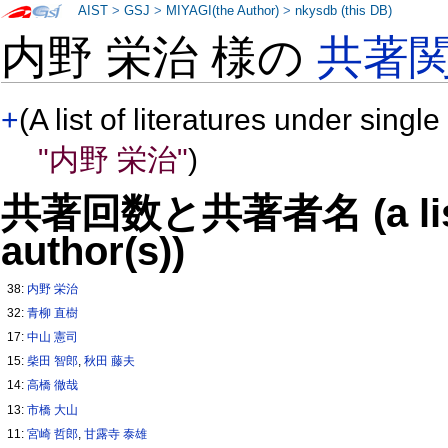
AIST
>
GSJ
>
MIYAGI(the Author)
>
nkysdb (this DB)
内野 栄治 様の
共著
+
(A list of literatures under single
"内野 栄治"
)
共著回数と共著者名 (a list o
author(s))
38:
内野 栄治
32:
青柳 直樹
17:
中山 憲司
15:
柴田 智郎
,
秋田 藤夫
14:
高橋 徹哉
13:
市橋 大山
11:
宮崎 哲郎
,
甘露寺 泰雄