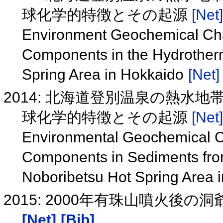
球化学的特徴とその起源
[Net]
Environment Geochemical Char
Components in the Hydrotherm
Spring Area in Hokkaido
[Net]
2014: 北海道登別温泉の熱水
球化学的特徴とその起源
[Net]
Environmental Geochemical Ch
Components in Sediments from
Noboribetsu Hot Spring Area 
2015: 2000年有珠山噴火後
[Net]
[Bib]