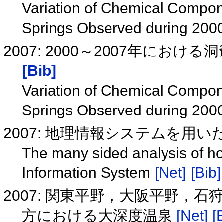
Variation of Chemical Compon
Springs Observed during 20
2007: 2000～2007年に
[Bib]
Variation of Chemical Compon
Springs Observed during 20
2007: 地理情報システムを用
The many sided analysis of ho
Information System
[Net]
[Bib]
2007: 関東平野，大阪平野，
方における大深度温泉
[Net]
[