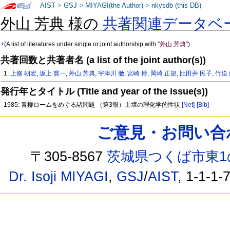
AIST
>
GSJ
>
MIYAGI(the Author)
>
nkysdb (this DB)
外山 芳典 様の
共著関連データベ
+
(A list of literatures under single or joint authorship with
"外山 芳典"
)
共著回数と共著者名 (a list of the joint author(s))
1:
上條 朝宏
,
坂上 寛一
,
外山 芳典
,
宇津川 徹
,
宮崎 博
,
岡崎 正規
,
比田井 民子
,
竹迫
発行年とタイトル (Title and year of the issue(s))
1985: 青柳ロームをめぐる諸問題 （第3報）土壌の理化学的性状
[Net]
[Bib]
ご意見・お問い合わせ /
〒305-8567
茨城県つくば市東1
Dr. Isoji MIYAGI
,
GSJ
/
AIST
, 1-1-1-